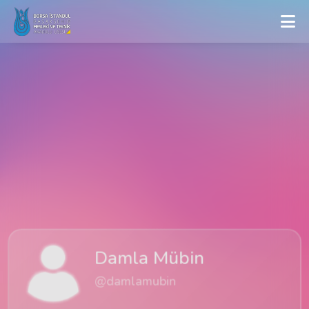
Mezun
Damla Mübin
@damlamubin