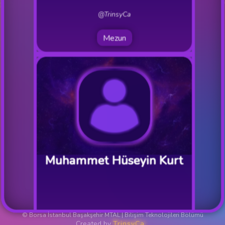
@TrinsyCa
Mezun
Profile Git
Muhammet Hüseyin Kurt
@hkt
© Borsa İstanbul Başakşehir MTAL
| Bilişim Teknolojileri Bölümü
Created by
TrinsyCa