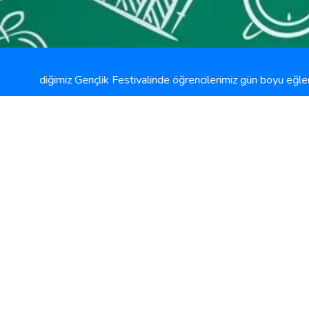
nlediğimiz Gençlik Festivalinde öğrencilerimiz gün boyu eğlenceli v