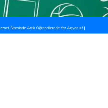
et Sitesinde Artık Öğrencilerede Yer Açıyoruz !
|